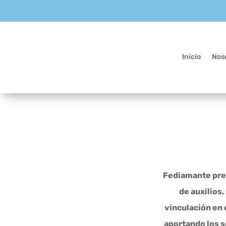
Inicio
Nos
Fediamante pres
de auxilios
vinculación en 
aportando los s