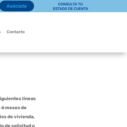
CONSULTA TU
Asóciate
ESTADO DE CUENTA
s
Contacto
iguientes líneas
o 6 meses de
ios de vivienda,
o de solicitud o