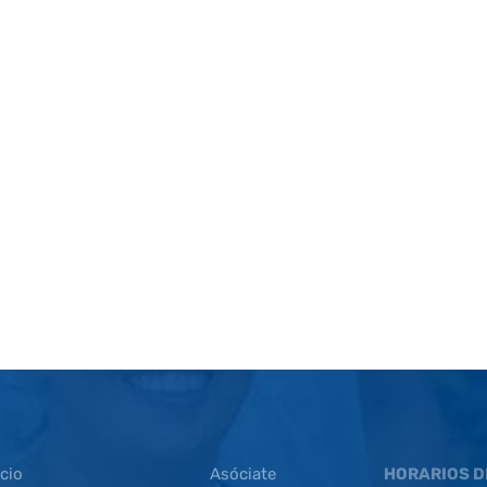
icio
Asóciate
HORARIOS D