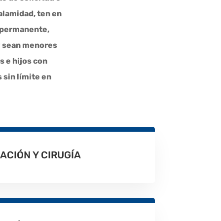
calamidad, ten en
) permanente,
 y sean menores
 e hijos con
sin límite en
ACIÓN Y CIRUGÍA