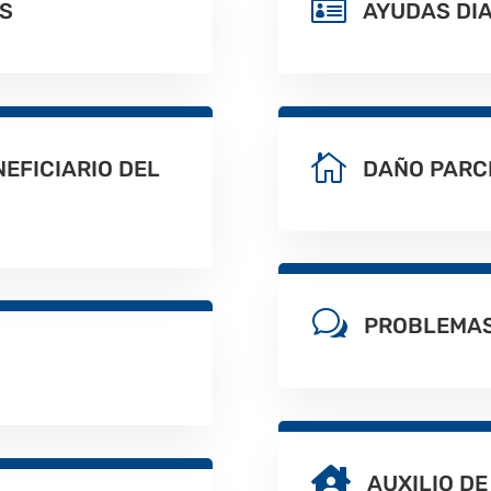

S
AYUDAS DI

EFICIARIO DEL
DAÑO PARCI
w
PROBLEMAS

AUXILIO DE