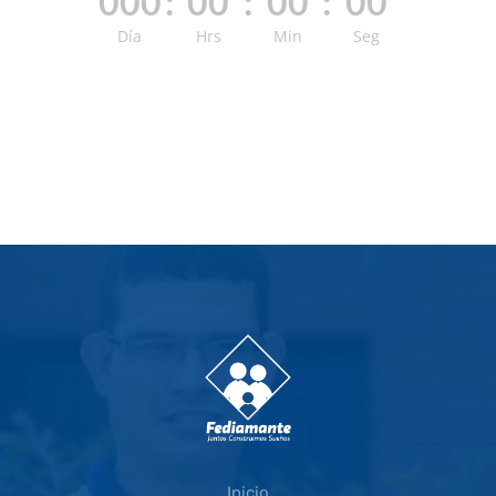
000
:
00
:
00
:
00
Día
Hrs
Min
Seg
Inicio