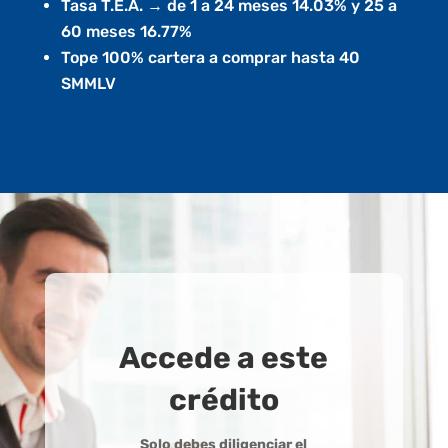
Tasa T.E.A. → de 1 a 24 meses 14.03% y 25 a
60 meses 16.77%
Tope 100% cartera a comprar hasta 40
SMMLV
Accede a este
crédito
Solo debes diligenciar el